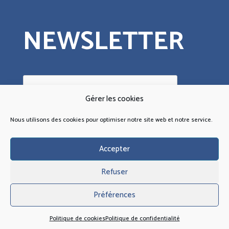
NEWSLETTER
Gérer les cookies
Nous utilisons des cookies pour optimiser notre site web et notre service.
Oui, je donne mon
Accepter
consentement.
Je comprends qu’en m’abonnant, je
choisis explicitement de recevoir la
newsletter et que je peux facilement
et à tout moment me désinscrire.
Refuser
Préférences
Politique de cookies
Politique de confidentialité