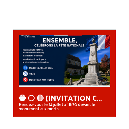
🔵 ⚪ 🔴 [INVITATION C...
Rendez-vous le 14 juillet à 11h30 devant le
monument aux morts