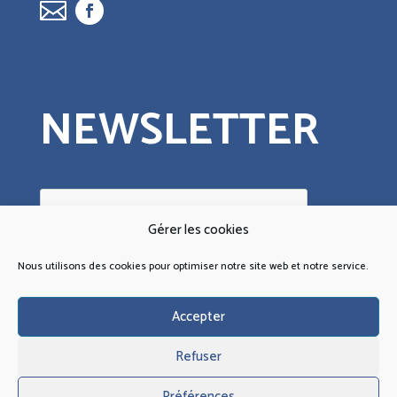
NEWSLETTER
Gérer les cookies
Nous utilisons des cookies pour optimiser notre site web et notre service.
Oui, je donne mon
Accepter
consentement.
Je comprends qu’en m’abonnant, je
choisis explicitement de recevoir la
newsletter et que je peux facilement
et à tout moment me désinscrire.
Refuser
Préférences