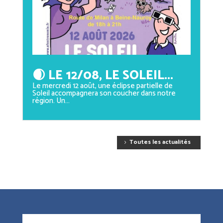
🌒 LE 12/08, LE SOLEIL...
Le mercredi 12 août, une éclipse partielle de
Soleil accompagnera son coucher dans notre
région. Un...
Toutes les actualités